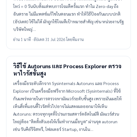
โหว่ = 0 วันนับตั้งแต่พบการโจมตีครั้งแรก ทำไม Zero-day ถึง
อันตราย ไม่มีแพตช์แก้ไขในตอนแรก ทำให้วิธีป้องกันแบบปกติ
(อัปเดต) ใช้ไม่ได้ มักถูกใช้โจมตีเป้าหมายสำคัญ เช่น หน่วยงานรัฐ
บริษัทใหญ่…
อ่าน 1 นาที · อัปเดต 31 Jul 2026 โดยทีมงาน
วิธีใช้ Autoruns และ Process Explorer ตรวจ
หาไวรัสขั้นสูง
เครื่องมือระดับลึกจาก Sysinternals Autoruns และ Process
Explorer เป็นเครื่องมือฟรีจาก Microsoft (Sysinternals) ที่ใช้
กันแพร่หลายในการตรวจหามัลแวร์ระดับขั้นสูง เพราะมันเผยให้
เห็นสิ่งที่แอนตี้ไวรัสทั่วไปอาจไม่แสดงผลออกมาให้เห็น
Autoruns: ตรวจทุกจุดที่โปรแกรมสตาร์ตอัตโนมัติ มัลแวร์ส่วน
ใหญ่ต้อง "ติดตั้งตัวเองให้เริ่มทำงานเมื่อบูต" ผ่านจุด autorun
เช่น รันคีย์รีจิสทรี, โฟลเดอร์ Startup, งานใน…