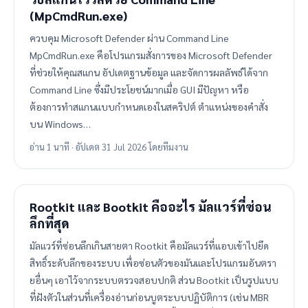
(MpCmdRun.exe)
ควบคุม Microsoft Defender ผ่าน Command Line
MpCmdRun.exe คือโปรแกรมสั่งการของ Microsoft Defender
ที่ช่วยให้คุณสแกน อัปเดตฐานข้อมูล และจัดการผลลัพธ์ได้จาก
Command Line ซึ่งมีประโยชน์มากเมื่อ GUI มีปัญหา หรือ
ต้องการทำสแกนแบบกำหนดเองในสคริปต์ ตำแหน่งของคำสั่ง
บน Windows…
อ่าน 1 นาที · อัปเดต 31 Jul 2026 โดยทีมงาน
Rootkit และ Bootkit คืออะไร มัลแวร์ที่ซ่อน
ลึกที่สุด
มัลแวร์ที่ซ่อนลึกเกินสายตา Rootkit คือมัลแวร์ที่แอบเข้าไปยึด
สิทธิ์ระดับลึกของระบบ เพื่อซ่อนตัวของมันและโปรแกรมอันตรา
ยอื่นๆ เอาไว้จากระบบตรวจสอบปกติ ส่วน Bootkit เป็นรูปแบบ
ที่ฝังตัวในส่วนที่เครื่องอ่านก่อนบูตระบบปฏิบัติการ (เช่น MBR